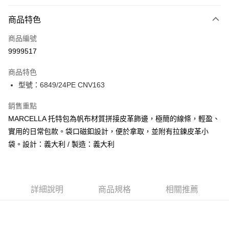
付款方式
商品特色
信用卡一次付款
商品編號
信用卡分期付款
9999517
3 期 0 利率 每期
NT$2,733
21家銀行
商品特色
合作金庫商業銀行
第一商業銀行
LINE Pay
型號：6849/24PE CNV163
華南商業銀行
彰化商業銀行
Apple Pay
上海商業儲蓄銀行
台北富邦商業銀行
銷售重點
國泰世華商業銀行
兆豐國際商業銀行
街口支付
MARCELLA 托特包為帆布材質拼接皮革飾邊，極簡的線條，輕盈、
臺灣中小企業銀行
台中商業銀行
實用的日常包款。袋口磁釦設計，便於拿取，並附有拉鍊皮革小
匯豐（台灣）商業銀行
華泰商業銀行
悠遊付
聯邦商業銀行
遠東國際商業銀行
袋。設計：義大利 / 製造：義大利
元大商業銀行
永豐商業銀行
全盈+PAY
玉山商業銀行
星展（台灣）商業銀行
台新國際商業銀行
中國信託商業銀行
AFTEE先享後付
台灣樂天信用卡公司
相關說明
詳細說明
商品規格
相關推薦
【關於「AFTEE先享後付」】
ATM付款
AFTEE先享後付是「在收到商品之後才付款」的支付方式。 讓您購物簡單
便利好安心！
１．簡單：不需註冊會員、不需綁卡、不需儲值。