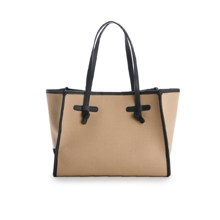
運送方式
２．便利：只要手機號碼，簡訊認證，即可結帳。
３．安心：先確認商品／服務後，再付款。
黑貓宅急便配送到府
每筆NT$120，滿NT$3,600(含以上)免運費
【「AFTEE先享後付」結帳流程】
１．於結帳方式選擇「AFTEE先享後付」後，將跳轉至「AFTEE先享後付」
結帳頁面，進行簡訊認證並確認金額後，即可完成結帳。
２．訂單成立數日內，您將收到繳費通知簡訊。
３．收到繳費通知簡訊後14天內，點擊此簡訊中的連結，可透過四大超商／
ATM／網路銀行／等多元方式進行付款，方視為交易完成。
※ 請注意：結帳手續完成當下不需立刻繳費，但若您需要取消訂單，請聯絡
購買商品的店家。未經商家同意取消之訂單仍視為有效，需透過AFTEE先享
後付繳納相關費用。
※ 交易是否成功請以「AFTEE先享後付 」之結帳頁面顯示為準，若有關於
是否繳費成功／繳費後需取消欲退款等相關疑問，請聯繫「AFTEE先享後付
客戶支援中心」
https://netprotections.freshdesk.com/support/home
【注意事項】
１．透過由恩沛科技股份有限公司提供之「AFTEE先享後付」服務完成之交
易，需依本服務之必要範圍內提供個人資料，並將交易相關給付款項請求債
權轉讓予恩沛科技股份有限公司。
２．關於個人資料處理事宜，請瀏覽以下網址：
https://aftee.tw/terms/#terms3
３．未成年的使用者請事先徵得法定代理人或監護人之同意方可使用
「AFTEE先享後付」，若未經同意申辦者引起之損失，本公司不負相關責
任。