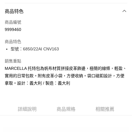
付款方式
商品特色
信用卡一次付款
商品編號
信用卡分期付款
9999460
3 期 0 利率 每期
NT$3,066
21家銀行
商品特色
合作金庫商業銀行
第一商業銀行
LINE Pay
型號：6850/22AI CNV163
華南商業銀行
彰化商業銀行
Apple Pay
上海商業儲蓄銀行
台北富邦商業銀行
銷售重點
國泰世華商業銀行
兆豐國際商業銀行
街口支付
MARCELLA 托特包為帆布材質拼接皮革飾邊，極簡的線條，輕盈、
臺灣中小企業銀行
台中商業銀行
實用的日常包款。附有皮革小袋，方便收納。袋口磁釦設計，方便
匯豐（台灣）商業銀行
華泰商業銀行
悠遊付
聯邦商業銀行
遠東國際商業銀行
拿取。設計：義大利 / 製造：義大利
元大商業銀行
永豐商業銀行
全盈+PAY
玉山商業銀行
星展（台灣）商業銀行
台新國際商業銀行
中國信託商業銀行
AFTEE先享後付
台灣樂天信用卡公司
相關說明
詳細說明
商品規格
相關推薦
【關於「AFTEE先享後付」】
ATM付款
AFTEE先享後付是「在收到商品之後才付款」的支付方式。 讓您購物簡單
便利好安心！
１．簡單：不需註冊會員、不需綁卡、不需儲值。