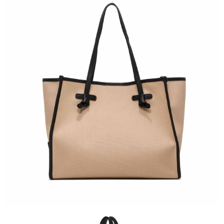
運送方式
２．便利：只要手機號碼，簡訊認證，即可結帳。
３．安心：先確認商品／服務後，再付款。
黑貓宅急便配送到府
每筆NT$120，滿NT$3,600(含以上)免運費
【「AFTEE先享後付」結帳流程】
１．於結帳方式選擇「AFTEE先享後付」後，將跳轉至「AFTEE先享後付」
結帳頁面，進行簡訊認證並確認金額後，即可完成結帳。
２．訂單成立數日內，您將收到繳費通知簡訊。
３．收到繳費通知簡訊後14天內，點擊此簡訊中的連結，可透過四大超商／
ATM／網路銀行／等多元方式進行付款，方視為交易完成。
※ 請注意：結帳手續完成當下不需立刻繳費，但若您需要取消訂單，請聯絡
購買商品的店家。未經商家同意取消之訂單仍視為有效，需透過AFTEE先享
後付繳納相關費用。
※ 交易是否成功請以「AFTEE先享後付 」之結帳頁面顯示為準，若有關於
是否繳費成功／繳費後需取消欲退款等相關疑問，請聯繫「AFTEE先享後付
客戶支援中心」
https://netprotections.freshdesk.com/support/home
【注意事項】
１．透過由恩沛科技股份有限公司提供之「AFTEE先享後付」服務完成之交
易，需依本服務之必要範圍內提供個人資料，並將交易相關給付款項請求債
權轉讓予恩沛科技股份有限公司。
２．關於個人資料處理事宜，請瀏覽以下網址：
https://aftee.tw/terms/#terms3
３．未成年的使用者請事先徵得法定代理人或監護人之同意方可使用
「AFTEE先享後付」，若未經同意申辦者引起之損失，本公司不負相關責
任。