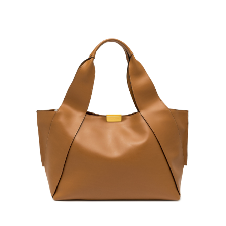
１．簡單：不需註冊會員、不需綁卡、不需儲值。
運送方式
２．便利：只要手機號碼，簡訊認證，即可結帳。
３．安心：先確認商品／服務後，再付款。
黑貓宅急便配送到府
每筆NT$120，滿NT$3,600(含以上)免運費
【「AFTEE先享後付」結帳流程】
１．於結帳方式選擇「AFTEE先享後付」後，將跳轉至「AFTEE先享後付」
結帳頁面，進行簡訊認證並確認金額後，即可完成結帳。
２．訂單成立數日內，您將收到繳費通知簡訊。
３．收到繳費通知簡訊後14天內，點擊此簡訊中的連結，可透過四大超商／
ATM／網路銀行／等多元方式進行付款，方視為交易完成。
※ 請注意：結帳手續完成當下不需立刻繳費，但若您需要取消訂單，請聯絡
購買商品的店家。未經商家同意取消之訂單仍視為有效，需透過AFTEE先享
後付繳納相關費用。
※ 交易是否成功請以「AFTEE先享後付 」之結帳頁面顯示為準，若有關於
是否繳費成功／繳費後需取消欲退款等相關疑問，請聯繫「AFTEE先享後付
客戶支援中心」
https://netprotections.freshdesk.com/support/home
【注意事項】
１．透過由恩沛科技股份有限公司提供之「AFTEE先享後付」服務完成之交
易，需依本服務之必要範圍內提供個人資料，並將交易相關給付款項請求債
權轉讓予恩沛科技股份有限公司。
２．關於個人資料處理事宜，請瀏覽以下網址：
https://aftee.tw/terms/#terms3
３．未成年的使用者請事先徵得法定代理人或監護人之同意方可使用
「AFTEE先享後付」，若未經同意申辦者引起之損失，本公司不負相關責