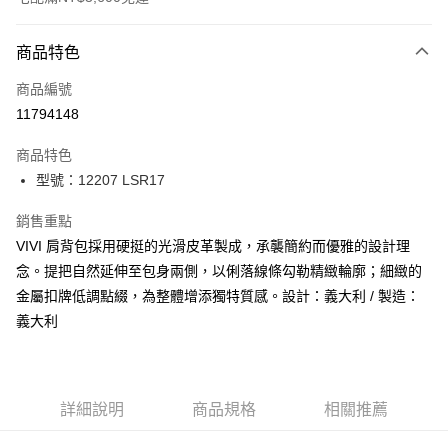
付款方式
商品特色
信用卡一次付款
商品編號
信用卡分期付款
11794148
3 期 0 利率 每期
NT$4,950
21家銀行
商品特色
合作金庫商業銀行
第一商業銀行
LINE Pay
型號：12207 LSR17
華南商業銀行
彰化商業銀行
Apple Pay
上海商業儲蓄銀行
台北富邦商業銀行
銷售重點
國泰世華商業銀行
兆豐國際商業銀行
街口支付
VIVI 肩背包採用硬挺的光滑皮革製成，承襲簡約而優雅的設計理
臺灣中小企業銀行
台中商業銀行
念。提把自然延伸至包身兩側，以俐落線條勾勒精緻輪廓；細緻的
匯豐（台灣）商業銀行
華泰商業銀行
悠遊付
聯邦商業銀行
遠東國際商業銀行
金屬扣牌低調點綴，為整體增添獨特質感。設計：義大利 / 製造：
元大商業銀行
永豐商業銀行
全盈+PAY
義大利
玉山商業銀行
星展（台灣）商業銀行
台新國際商業銀行
中國信託商業銀行
AFTEE先享後付
台灣樂天信用卡公司
相關說明
【關於「AFTEE先享後付」】
詳細說明
商品規格
相關推薦
ATM付款
AFTEE先享後付是「在收到商品之後才付款」的支付方式。 讓您購物簡單
便利好安心！