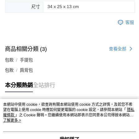
尺寸
34 x 25 x 13 cm
客服
商品相關分類 (3)
查看全部
包款
手提包
包款
肩背包
本分類熱銷
全站排行
本網站中使用 cookie，欲查詢有關本網站使用 cookie 方式之詳情，及若您不希
熱門標籤
望在電腦上使用 cookie 時應如何變更電腦的 cookie 設定，請參閱本網站「
隱私
權條款
」之 Cookie 聲明。您繼續使用本網站即表示您同意本公司得按本網站使
用條款之 Cookie 聲明使用 cookie。
了解更多 >