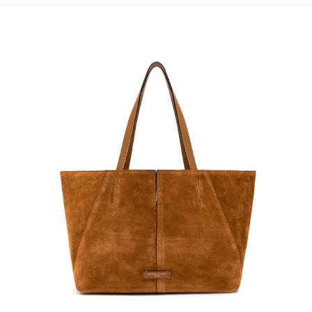
１．簡單：不需註冊會員、不需綁卡、不需儲值。
運送方式
２．便利：只要手機號碼，簡訊認證，即可結帳。
３．安心：先確認商品／服務後，再付款。
黑貓宅急便配送到府
每筆NT$120，滿NT$3,600(含以上)免運費
【「AFTEE先享後付」結帳流程】
１．於結帳方式選擇「AFTEE先享後付」後，將跳轉至「AFTEE先享後付」
結帳頁面，進行簡訊認證並確認金額後，即可完成結帳。
２．訂單成立數日內，您將收到繳費通知簡訊。
３．收到繳費通知簡訊後14天內，點擊此簡訊中的連結，可透過四大超商／
ATM／網路銀行／等多元方式進行付款，方視為交易完成。
※ 請注意：結帳手續完成當下不需立刻繳費，但若您需要取消訂單，請聯絡
購買商品的店家。未經商家同意取消之訂單仍視為有效，需透過AFTEE先享
後付繳納相關費用。
※ 交易是否成功請以「AFTEE先享後付 」之結帳頁面顯示為準，若有關於
是否繳費成功／繳費後需取消欲退款等相關疑問，請聯繫「AFTEE先享後付
客戶支援中心」
https://netprotections.freshdesk.com/support/home
【注意事項】
１．透過由恩沛科技股份有限公司提供之「AFTEE先享後付」服務完成之交
易，需依本服務之必要範圍內提供個人資料，並將交易相關給付款項請求債
權轉讓予恩沛科技股份有限公司。
２．關於個人資料處理事宜，請瀏覽以下網址：
https://aftee.tw/terms/#terms3
３．未成年的使用者請事先徵得法定代理人或監護人之同意方可使用
「AFTEE先享後付」，若未經同意申辦者引起之損失，本公司不負相關責