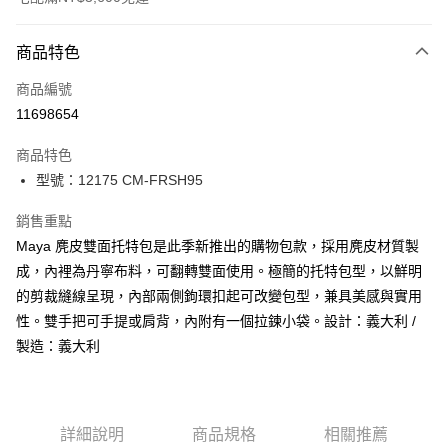
付款方式
商品特色
信用卡一次付款
商品編號
信用卡分期付款
11698654
3 期 0 利率 每期
NT$4,050
21家銀行
商品特色
合作金庫商業銀行
第一商業銀行
LINE Pay
型號：12175 CM-FRSH95
華南商業銀行
彰化商業銀行
Apple Pay
上海商業儲蓄銀行
台北富邦商業銀行
銷售重點
國泰世華商業銀行
兆豐國際商業銀行
街口支付
Maya 麂皮雙面托特包是此季新推出的購物包款，採用麂皮材質製
臺灣中小企業銀行
台中商業銀行
成，內裡為丹寧布料，可翻轉雙面使用。極簡的托特包型，以鮮明
匯豐（台灣）商業銀行
華泰商業銀行
悠遊付
聯邦商業銀行
遠東國際商業銀行
的剪裁縫線呈現，內部兩側鉤環扣起可改變包型，兼具美感與實用
元大商業銀行
永豐商業銀行
全盈+PAY
性。雙手把可手提或肩背，內附有一個拉鍊小袋。設計：義大利 /
玉山商業銀行
星展（台灣）商業銀行
製造：義大利
台新國際商業銀行
中國信託商業銀行
AFTEE先享後付
台灣樂天信用卡公司
相關說明
【關於「AFTEE先享後付」】
ATM付款
AFTEE先享後付是「在收到商品之後才付款」的支付方式。 讓您購物簡單
詳細說明
商品規格
相關推薦
便利好安心！