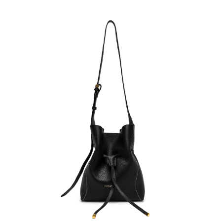
運送方式
２．便利：只要手機號碼，簡訊認證，即可結帳。
３．安心：先確認商品／服務後，再付款。
黑貓宅急便配送到府
每筆NT$120，滿NT$3,600(含以上)免運費
【「AFTEE先享後付」結帳流程】
１．於結帳方式選擇「AFTEE先享後付」後，將跳轉至「AFTEE先享後付」
結帳頁面，進行簡訊認證並確認金額後，即可完成結帳。
２．訂單成立數日內，您將收到繳費通知簡訊。
３．收到繳費通知簡訊後14天內，點擊此簡訊中的連結，可透過四大超商／
ATM／網路銀行／等多元方式進行付款，方視為交易完成。
※ 請注意：結帳手續完成當下不需立刻繳費，但若您需要取消訂單，請聯絡
購買商品的店家。未經商家同意取消之訂單仍視為有效，需透過AFTEE先享
後付繳納相關費用。
※ 交易是否成功請以「AFTEE先享後付 」之結帳頁面顯示為準，若有關於
是否繳費成功／繳費後需取消欲退款等相關疑問，請聯繫「AFTEE先享後付
客戶支援中心」
https://netprotections.freshdesk.com/support/home
【注意事項】
１．透過由恩沛科技股份有限公司提供之「AFTEE先享後付」服務完成之交
易，需依本服務之必要範圍內提供個人資料，並將交易相關給付款項請求債
權轉讓予恩沛科技股份有限公司。
２．關於個人資料處理事宜，請瀏覽以下網址：
https://aftee.tw/terms/#terms3
３．未成年的使用者請事先徵得法定代理人或監護人之同意方可使用
「AFTEE先享後付」，若未經同意申辦者引起之損失，本公司不負相關責
任。