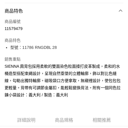
付款方式
商品特色
信用卡一次付款
商品編號
信用卡分期付款
11579479
3 期 0 利率 每期
NT$5,266
21家銀行
商品特色
合作金庫商業銀行
第一商業銀行
LINE Pay
型號：11786 RNGDBL 28
華南商業銀行
彰化商業銀行
Apple Pay
上海商業儲蓄銀行
台北富邦商業銀行
銷售重點
國泰世華商業銀行
兆豐國際商業銀行
街口支付
SIENNA 肩背包採用柔軟的雙面染色粒面捶打皮革製成，柔和的水
臺灣中小企業銀行
台中商業銀行
桶造型搭配束繩設計，呈現自然垂墜的立體輪廓，飾以對比色縫
匯豐（台灣）商業銀行
華泰商業銀行
悠遊付
聯邦商業銀行
遠東國際商業銀行
線，勾勒出獨特輪廓。磁吸袋口方便拿取，無襯裡設計，使包包包
元大商業銀行
永豐商業銀行
全盈+PAY
更輕量。背帶有可調節金屬扣，能輕鬆變換背法。附有一個同色拉
玉山商業銀行
星展（台灣）商業銀行
鍊小袋設計：義大利 / 製造：義大利
台新國際商業銀行
中國信託商業銀行
AFTEE先享後付
台灣樂天信用卡公司
相關說明
【關於「AFTEE先享後付」】
ATM付款
AFTEE先享後付是「在收到商品之後才付款」的支付方式。 讓您購物簡單
詳細說明
商品規格
相關推薦
便利好安心！
１．簡單：不需註冊會員、不需綁卡、不需儲值。