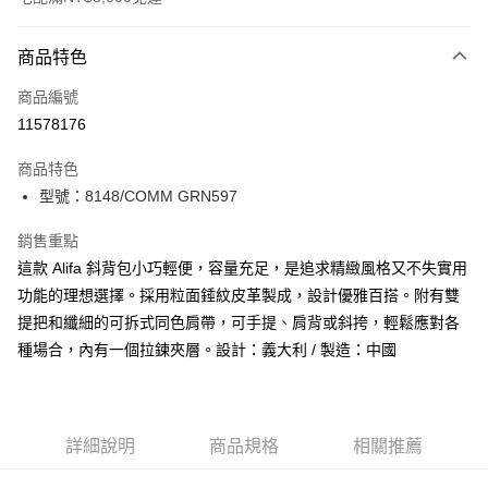
付款方式
商品特色
信用卡一次付款
商品編號
信用卡分期付款
11578176
3 期 0 利率 每期
NT$2,050
21家銀行
商品特色
合作金庫商業銀行
第一商業銀行
LINE Pay
型號：8148/COMM GRN597
華南商業銀行
彰化商業銀行
Apple Pay
上海商業儲蓄銀行
台北富邦商業銀行
銷售重點
國泰世華商業銀行
兆豐國際商業銀行
街口支付
這款 Alifa 斜背包小巧輕便，容量充足，是追求精緻風格又不失實用
臺灣中小企業銀行
台中商業銀行
功能的理想選擇。採用粒面錘紋皮革製成，設計優雅百搭。附有雙
匯豐（台灣）商業銀行
華泰商業銀行
悠遊付
聯邦商業銀行
遠東國際商業銀行
提把和纖細的可拆式同色肩帶，可手提、肩背或斜挎，輕鬆應對各
元大商業銀行
永豐商業銀行
全盈+PAY
種場合，內有一個拉鍊夾層。設計：義大利 / 製造：中國
玉山商業銀行
星展（台灣）商業銀行
台新國際商業銀行
中國信託商業銀行
AFTEE先享後付
台灣樂天信用卡公司
相關說明
【關於「AFTEE先享後付」】
詳細說明
商品規格
相關推薦
ATM付款
AFTEE先享後付是「在收到商品之後才付款」的支付方式。 讓您購物簡單
便利好安心！