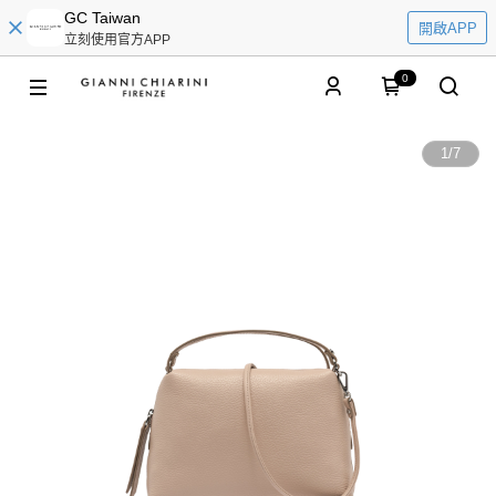
GC Taiwan
開啟APP
立刻使用官方APP
0
1
/
7