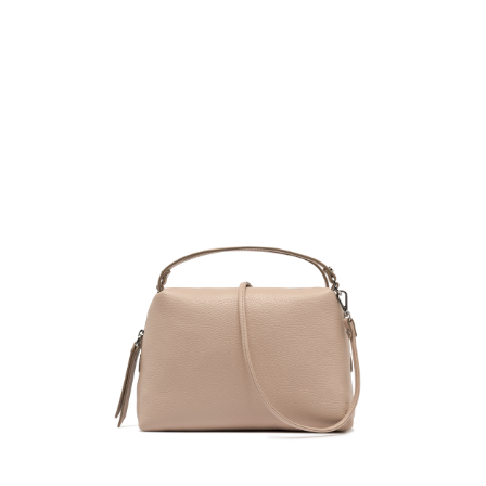
１．簡單：不需註冊會員、不需綁卡、不需儲值。
運送方式
２．便利：只要手機號碼，簡訊認證，即可結帳。
３．安心：先確認商品／服務後，再付款。
黑貓宅急便配送到府
每筆NT$120，滿NT$3,600(含以上)免運費
【「AFTEE先享後付」結帳流程】
１．於結帳方式選擇「AFTEE先享後付」後，將跳轉至「AFTEE先享後付」
結帳頁面，進行簡訊認證並確認金額後，即可完成結帳。
２．訂單成立數日內，您將收到繳費通知簡訊。
３．收到繳費通知簡訊後14天內，點擊此簡訊中的連結，可透過四大超商／
ATM／網路銀行／等多元方式進行付款，方視為交易完成。
※ 請注意：結帳手續完成當下不需立刻繳費，但若您需要取消訂單，請聯絡
購買商品的店家。未經商家同意取消之訂單仍視為有效，需透過AFTEE先享
後付繳納相關費用。
※ 交易是否成功請以「AFTEE先享後付 」之結帳頁面顯示為準，若有關於
是否繳費成功／繳費後需取消欲退款等相關疑問，請聯繫「AFTEE先享後付
客戶支援中心」
https://netprotections.freshdesk.com/support/home
【注意事項】
１．透過由恩沛科技股份有限公司提供之「AFTEE先享後付」服務完成之交
易，需依本服務之必要範圍內提供個人資料，並將交易相關給付款項請求債
權轉讓予恩沛科技股份有限公司。
２．關於個人資料處理事宜，請瀏覽以下網址：
https://aftee.tw/terms/#terms3
３．未成年的使用者請事先徵得法定代理人或監護人之同意方可使用
「AFTEE先享後付」，若未經同意申辦者引起之損失，本公司不負相關責