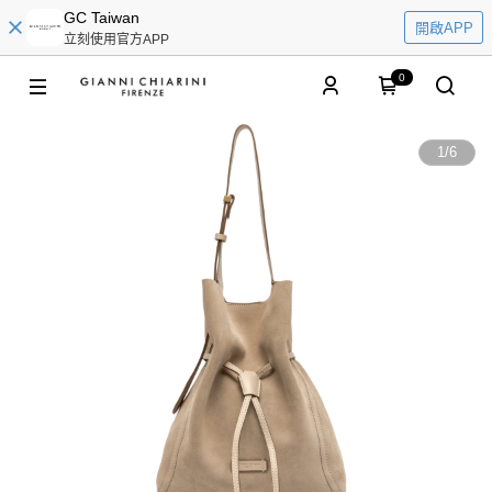
GC Taiwan
開啟APP
立刻使用官方APP
0
1
/
6