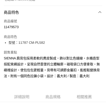
付款方式
商品特色
信用卡一次付款
商品編號
信用卡分期付款
11479573
3 期 0 利率 每期
NT$4,700
21家銀行
商品特色
合作金庫商業銀行
第一商業銀行
LINE Pay
型號：11787 CM-PL582
華南商業銀行
彰化商業銀行
Apple Pay
上海商業儲蓄銀行
台北富邦商業銀行
銷售重點
國泰世華商業銀行
兆豐國際商業銀行
街口支付
SIENNA 肩背包採用柔軟的麂皮製成，飾以對比色縫線。水桶造型
臺灣中小企業銀行
台中商業銀行
搭配束繩設計，呈現自然垂墜的立體輪廓。磁吸袋口方便拿取，無
匯豐（台灣）商業銀行
華泰商業銀行
悠遊付
聯邦商業銀行
遠東國際商業銀行
襯裡設計，使包包包更輕量。背帶有可調節金屬扣，能輕鬆變換背
元大商業銀行
永豐商業銀行
全盈+PAY
法。附有一個同色拉鍊小袋。設計：義大利 / 製造：義大利
玉山商業銀行
星展（台灣）商業銀行
台新國際商業銀行
中國信託商業銀行
AFTEE先享後付
台灣樂天信用卡公司
相關說明
【關於「AFTEE先享後付」】
詳細說明
商品規格
相關推薦
ATM付款
AFTEE先享後付是「在收到商品之後才付款」的支付方式。 讓您購物簡單
便利好安心！