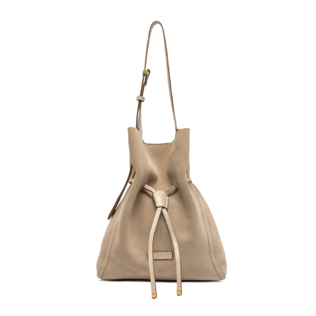
１．簡單：不需註冊會員、不需綁卡、不需儲值。
運送方式
２．便利：只要手機號碼，簡訊認證，即可結帳。
３．安心：先確認商品／服務後，再付款。
黑貓宅急便配送到府
每筆NT$120，滿NT$3,600(含以上)免運費
【「AFTEE先享後付」結帳流程】
１．於結帳方式選擇「AFTEE先享後付」後，將跳轉至「AFTEE先享後付」
結帳頁面，進行簡訊認證並確認金額後，即可完成結帳。
２．訂單成立數日內，您將收到繳費通知簡訊。
３．收到繳費通知簡訊後14天內，點擊此簡訊中的連結，可透過四大超商／
ATM／網路銀行／等多元方式進行付款，方視為交易完成。
※ 請注意：結帳手續完成當下不需立刻繳費，但若您需要取消訂單，請聯絡
購買商品的店家。未經商家同意取消之訂單仍視為有效，需透過AFTEE先享
後付繳納相關費用。
※ 交易是否成功請以「AFTEE先享後付 」之結帳頁面顯示為準，若有關於
是否繳費成功／繳費後需取消欲退款等相關疑問，請聯繫「AFTEE先享後付
客戶支援中心」
https://netprotections.freshdesk.com/support/home
【注意事項】
１．透過由恩沛科技股份有限公司提供之「AFTEE先享後付」服務完成之交
易，需依本服務之必要範圍內提供個人資料，並將交易相關給付款項請求債
權轉讓予恩沛科技股份有限公司。
２．關於個人資料處理事宜，請瀏覽以下網址：
https://aftee.tw/terms/#terms3
３．未成年的使用者請事先徵得法定代理人或監護人之同意方可使用
「AFTEE先享後付」，若未經同意申辦者引起之損失，本公司不負相關責