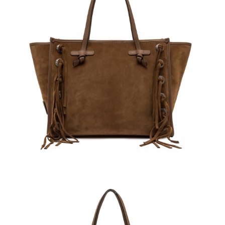
２．訂單成立數日內，您將收到繳費通知簡訊。
３．收到繳費通知簡訊後14天內，點擊此簡訊中的連結，可透過四大超商／
ATM／網路銀行／等多元方式進行付款，方視為交易完成。
※ 請注意：結帳手續完成當下不需立刻繳費，但若您需要取消訂單，請聯絡
購買商品的店家。未經商家同意取消之訂單仍視為有效，需透過AFTEE先享
後付繳納相關費用。
※ 交易是否成功請以「AFTEE先享後付 」之結帳頁面顯示為準，若有關於
是否繳費成功／繳費後需取消欲退款等相關疑問，請聯繫「AFTEE先享後付
客戶支援中心」
https://netprotections.freshdesk.com/support/home
【注意事項】
１．透過由恩沛科技股份有限公司提供之「AFTEE先享後付」服務完成之交
易，需依本服務之必要範圍內提供個人資料，並將交易相關給付款項請求債
權轉讓予恩沛科技股份有限公司。
２．關於個人資料處理事宜，請瀏覽以下網址：
https://aftee.tw/terms/#terms3
３．未成年的使用者請事先徵得法定代理人或監護人之同意方可使用
「AFTEE先享後付」，若未經同意申辦者引起之損失，本公司不負相關責
任。
４．使用「AFTEE先享後付」時，將依據個別帳號之用戶狀況，依本公司即
時審查核予不同之上限額度；若仍有額度不足之情形，本公司將視審查結果
請求用戶進行身份認證。
５．嚴禁一人註冊多個帳號或使用他人資訊註冊。若發現惡意使用之情形，
恩沛科技股份有限公司將有權停止該用戶之使用額度並採取法律行動。