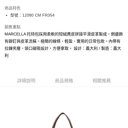
3 期 0 利率 每期
NT$6,933
21家銀行
商品特色
合作金庫商業銀行
第一商業銀行
LINE Pay
型號：12080 CM FR354
華南商業銀行
彰化商業銀行
Apple Pay
上海商業儲蓄銀行
台北富邦商業銀行
銷售重點
國泰世華商業銀行
兆豐國際商業銀行
街口支付
MARCELLA 托特包採用柔軟的短絨麂皮拼接平滑皮革製成，側邊飾
臺灣中小企業銀行
台中商業銀行
有鉚釘與皮革流蘇。極簡的線條，輕盈、實用的日常包款。內帶有
匯豐（台灣）商業銀行
華泰商業銀行
悠遊付
聯邦商業銀行
遠東國際商業銀行
拉鍊夾層，袋口磁吸設計，方便拿取。 設計：義大利 / 製造：義大
元大商業銀行
永豐商業銀行
全盈+PAY
利
玉山商業銀行
星展（台灣）商業銀行
台新國際商業銀行
中國信託商業銀行
AFTEE先享後付
台灣樂天信用卡公司
相關說明
【關於「AFTEE先享後付」】
詳細說明
商品規格
相關推薦
ATM付款
AFTEE先享後付是「在收到商品之後才付款」的支付方式。 讓您購物簡單
便利好安心！
１．簡單：不需註冊會員、不需綁卡、不需儲值。
運送方式
２．便利：只要手機號碼，簡訊認證，即可結帳。
３．安心：先確認商品／服務後，再付款。
黑貓宅急便配送到府
每筆NT$120，滿NT$3,600(含以上)免運費
【「AFTEE先享後付」結帳流程】
１．於結帳方式選擇「AFTEE先享後付」後，將跳轉至「AFTEE先享後付」
結帳頁面，進行簡訊認證並確認金額後，即可完成結帳。