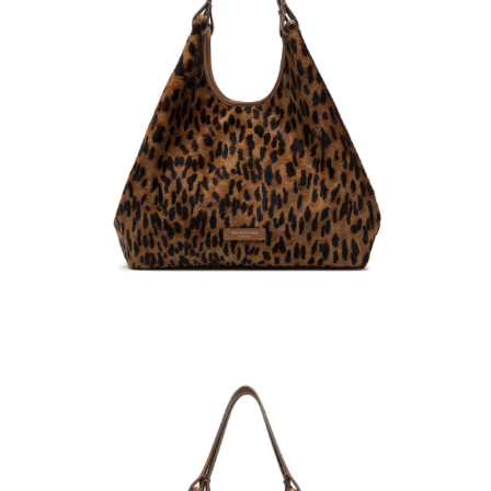
２．訂單成立數日內，您將收到繳費通知簡訊。
３．收到繳費通知簡訊後14天內，點擊此簡訊中的連結，可透過四大超商／
ATM／網路銀行／等多元方式進行付款，方視為交易完成。
※ 請注意：結帳手續完成當下不需立刻繳費，但若您需要取消訂單，請聯絡
購買商品的店家。未經商家同意取消之訂單仍視為有效，需透過AFTEE先享
後付繳納相關費用。
※ 交易是否成功請以「AFTEE先享後付 」之結帳頁面顯示為準，若有關於
是否繳費成功／繳費後需取消欲退款等相關疑問，請聯繫「AFTEE先享後付
客戶支援中心」
https://netprotections.freshdesk.com/support/home
【注意事項】
１．透過由恩沛科技股份有限公司提供之「AFTEE先享後付」服務完成之交
易，需依本服務之必要範圍內提供個人資料，並將交易相關給付款項請求債
權轉讓予恩沛科技股份有限公司。
２．關於個人資料處理事宜，請瀏覽以下網址：
https://aftee.tw/terms/#terms3
３．未成年的使用者請事先徵得法定代理人或監護人之同意方可使用
「AFTEE先享後付」，若未經同意申辦者引起之損失，本公司不負相關責
任。
４．使用「AFTEE先享後付」時，將依據個別帳號之用戶狀況，依本公司即
時審查核予不同之上限額度；若仍有額度不足之情形，本公司將視審查結果
請求用戶進行身份認證。
５．嚴禁一人註冊多個帳號或使用他人資訊註冊。若發現惡意使用之情形，
恩沛科技股份有限公司將有權停止該用戶之使用額度並採取法律行動。