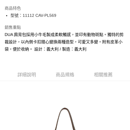
3 期 0 利率 每期
NT$8,933
21家銀行
商品特色
合作金庫商業銀行
第一商業銀行
LINE Pay
型號：11112 CAV-PL569
華南商業銀行
彰化商業銀行
Apple Pay
上海商業儲蓄銀行
台北富邦商業銀行
銷售重點
國泰世華商業銀行
兆豐國際商業銀行
街口支付
DUA 肩背包採用小牛毛製成柔軟觸感，並印有動物斑點。獨特的剪
臺灣中小企業銀行
台中商業銀行
裁設計，以內側卡扣隨心變換兩種造型，可愛又多變。附有皮革小
匯豐（台灣）商業銀行
華泰商業銀行
悠遊付
聯邦商業銀行
遠東國際商業銀行
袋，便於收納。 設計：義大利 / 製造：義大利
元大商業銀行
永豐商業銀行
全盈+PAY
玉山商業銀行
星展（台灣）商業銀行
台新國際商業銀行
中國信託商業銀行
AFTEE先享後付
台灣樂天信用卡公司
相關說明
詳細說明
商品規格
相關推薦
【關於「AFTEE先享後付」】
ATM付款
AFTEE先享後付是「在收到商品之後才付款」的支付方式。 讓您購物簡單
便利好安心！
１．簡單：不需註冊會員、不需綁卡、不需儲值。
運送方式
２．便利：只要手機號碼，簡訊認證，即可結帳。
３．安心：先確認商品／服務後，再付款。
黑貓宅急便配送到府
每筆NT$120，滿NT$3,600(含以上)免運費
【「AFTEE先享後付」結帳流程】
１．於結帳方式選擇「AFTEE先享後付」後，將跳轉至「AFTEE先享後付」
結帳頁面，進行簡訊認證並確認金額後，即可完成結帳。