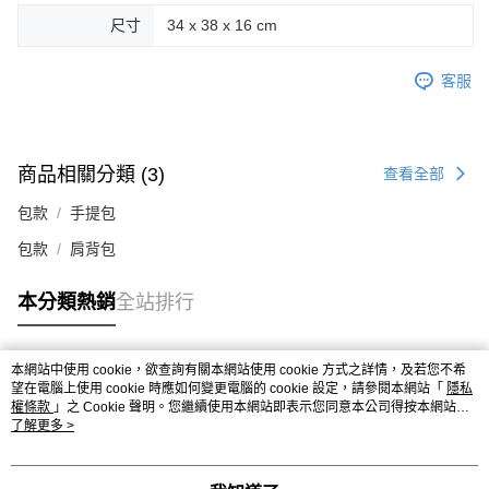
尺寸
34 x 38 x 16 cm
客服
商品相關分類 (3)
查看全部
包款
手提包
包款
肩背包
本分類熱銷
全站排行
本網站中使用 cookie，欲查詢有關本網站使用 cookie 方式之詳情，及若您不希
熱門標籤
望在電腦上使用 cookie 時應如何變更電腦的 cookie 設定，請參閱本網站「
隱私
權條款
」之 Cookie 聲明。您繼續使用本網站即表示您同意本公司得按本網站使
用條款之 Cookie 聲明使用 cookie。
了解更多 >