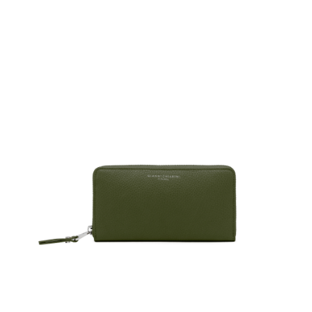
１．簡單：不需註冊會員、不需綁卡、不需儲值。
運送方式
２．便利：只要手機號碼，簡訊認證，即可結帳。
３．安心：先確認商品／服務後，再付款。
黑貓宅急便配送到府
每筆NT$120，滿NT$3,600(含以上)免運費
【「AFTEE先享後付」結帳流程】
１．於結帳方式選擇「AFTEE先享後付」後，將跳轉至「AFTEE先享後付」
結帳頁面，進行簡訊認證並確認金額後，即可完成結帳。
２．訂單成立數日內，您將收到繳費通知簡訊。
３．收到繳費通知簡訊後14天內，點擊此簡訊中的連結，可透過四大超商／
ATM／網路銀行／等多元方式進行付款，方視為交易完成。
※ 請注意：結帳手續完成當下不需立刻繳費，但若您需要取消訂單，請聯絡
購買商品的店家。未經商家同意取消之訂單仍視為有效，需透過AFTEE先享
後付繳納相關費用。
※ 交易是否成功請以「AFTEE先享後付 」之結帳頁面顯示為準，若有關於
是否繳費成功／繳費後需取消欲退款等相關疑問，請聯繫「AFTEE先享後付
客戶支援中心」
https://netprotections.freshdesk.com/support/home
【注意事項】
１．透過由恩沛科技股份有限公司提供之「AFTEE先享後付」服務完成之交
易，需依本服務之必要範圍內提供個人資料，並將交易相關給付款項請求債
權轉讓予恩沛科技股份有限公司。
２．關於個人資料處理事宜，請瀏覽以下網址：
https://aftee.tw/terms/#terms3
３．未成年的使用者請事先徵得法定代理人或監護人之同意方可使用
「AFTEE先享後付」，若未經同意申辦者引起之損失，本公司不負相關責