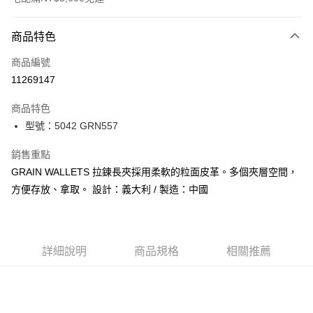
付款方式
商品特色
信用卡一次付款
商品編號
信用卡分期付款
11269147
3 期 0 利率 每期
NT$1,200
21家銀行
商品特色
合作金庫商業銀行
第一商業銀行
LINE Pay
型號：5042 GRN557
華南商業銀行
彰化商業銀行
Apple Pay
上海商業儲蓄銀行
台北富邦商業銀行
銷售重點
國泰世華商業銀行
兆豐國際商業銀行
街口支付
GRAIN WALLETS 拉鍊長夾採用柔軟的粒面皮革。多個夾層空間，
臺灣中小企業銀行
台中商業銀行
方便存放、拿取。 設計：義大利 / 製造：中國
匯豐（台灣）商業銀行
華泰商業銀行
悠遊付
聯邦商業銀行
遠東國際商業銀行
元大商業銀行
永豐商業銀行
全盈+PAY
玉山商業銀行
星展（台灣）商業銀行
台新國際商業銀行
中國信託商業銀行
AFTEE先享後付
詳細說明
商品規格
相關推薦
台灣樂天信用卡公司
相關說明
【關於「AFTEE先享後付」】
ATM付款
AFTEE先享後付是「在收到商品之後才付款」的支付方式。 讓您購物簡單
便利好安心！