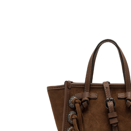
【注意事
１．透過由
交易，需
求債權轉
２．關於
https://aft
３．未成
「AFTE
任。
４．使用「
即時審查
結果請求
５．嚴禁
形，恩沛
動。