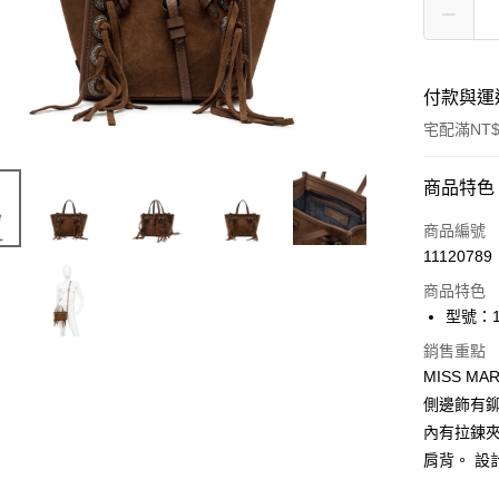
付款與運
宅配滿NT$
付款方式
商品特色
信用卡一
商品編號
11120789
信用卡分
商品特色
3 期 
型號：12
合作金
LINE Pay
銷售重點
華南商
MISS 
Apple Pay
上海商
側邊飾有
國泰世
街口支付
內有拉鍊
臺灣中
匯豐（
肩背。 設
悠遊付
聯邦商