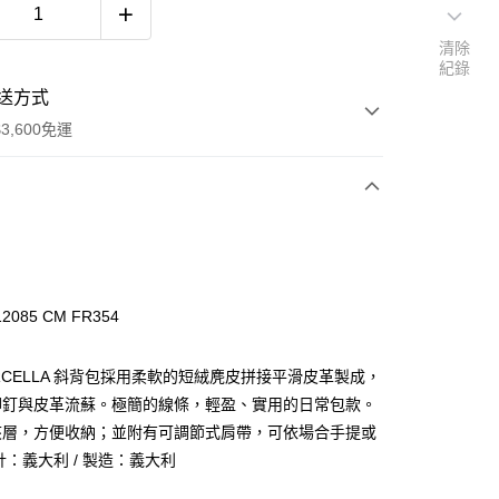
清除
紀錄
送方式
3,600免運
次付款
期付款
0 利率 每期
NT$5,600
21家銀行
085 CM FR354
庫商業銀行
第一商業銀行
業銀行
彰化商業銀行
MARCELLA 斜背包採用柔軟的短絨麂皮拼接平滑皮革製成，
業儲蓄銀行
台北富邦商業銀行
鉚釘與皮革流蘇。極簡的線條，輕盈、實用的日常包款。
華商業銀行
兆豐國際商業銀行
夾層，方便收納；並附有可調節式肩帶，可依場合手提或
小企業銀行
台中商業銀行
台灣）商業銀行
華泰商業銀行
計：義大利 / 製造：義大利
業銀行
遠東國際商業銀行