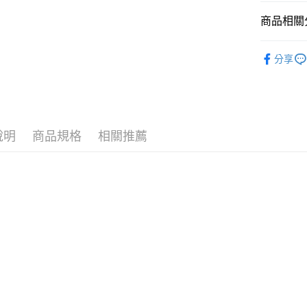
元大商
全盈+PAY
玉山商
商品相關分
台新國
AFTEE先
台灣樂
包款
斜
相關說明
分享
【關於「A
包款
手
ATM付款
AFTEE
便利好安
熱銷系列
１．簡單
２．便利
運送方式
３．安心
說明
商品規格
相關推薦
黑貓宅急
【「AFT
每筆NT$1
１．於結帳
付」結帳
２．訂單
３．收到繳
／ATM／
※ 請注意
絡購買商品
先享後付
※ 交易是
是否繳費成
付客戶支