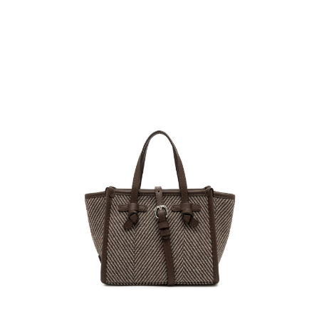
１．簡單：不需註冊會員、不需綁卡、不需儲值。
運送方式
２．便利：只要手機號碼，簡訊認證，即可結帳。
３．安心：先確認商品／服務後，再付款。
黑貓宅急便配送到府
每筆NT$120，滿NT$3,600(含以上)免運費
【「AFTEE先享後付」結帳流程】
１．於結帳方式選擇「AFTEE先享後付」後，將跳轉至「AFTEE先享後付」
結帳頁面，進行簡訊認證並確認金額後，即可完成結帳。
２．訂單成立數日內，您將收到繳費通知簡訊。
３．收到繳費通知簡訊後14天內，點擊此簡訊中的連結，可透過四大超商／
ATM／網路銀行／等多元方式進行付款，方視為交易完成。
※ 請注意：結帳手續完成當下不需立刻繳費，但若您需要取消訂單，請聯絡
購買商品的店家。未經商家同意取消之訂單仍視為有效，需透過AFTEE先享
後付繳納相關費用。
※ 交易是否成功請以「AFTEE先享後付 」之結帳頁面顯示為準，若有關於
是否繳費成功／繳費後需取消欲退款等相關疑問，請聯繫「AFTEE先享後付
客戶支援中心」
https://netprotections.freshdesk.com/support/home
【注意事項】
１．透過由恩沛科技股份有限公司提供之「AFTEE先享後付」服務完成之交
易，需依本服務之必要範圍內提供個人資料，並將交易相關給付款項請求債
權轉讓予恩沛科技股份有限公司。
２．關於個人資料處理事宜，請瀏覽以下網址：
https://aftee.tw/terms/#terms3
３．未成年的使用者請事先徵得法定代理人或監護人之同意方可使用
「AFTEE先享後付」，若未經同意申辦者引起之損失，本公司不負相關責