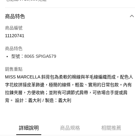
付款方式
商品特色
信用卡一次付款
商品編號
信用卡分期付款
11120741
3 期 0 利率 每期
NT$1,960
21家銀行
商品特色
合作金庫商業銀行
第一商業銀行
LINE Pay
型號：8065 SPIGA579
華南商業銀行
彰化商業銀行
Apple Pay
上海商業儲蓄銀行
台北富邦商業銀行
銷售重點
國泰世華商業銀行
兆豐國際商業銀行
街口支付
MISS MARCELLA 斜背包為柔軟的棉線與羊毛線編織而成，配色人
臺灣中小企業銀行
台中商業銀行
字花紋拼接皮革飾邊，極簡的線條，輕盈、實用的日常包款。內有
匯豐（台灣）商業銀行
華泰商業銀行
悠遊付
聯邦商業銀行
遠東國際商業銀行
拉鍊夾層，方便收納；並附有可調節式肩帶，可依場合手提或肩
元大商業銀行
永豐商業銀行
全盈+PAY
背。 設計：義大利 / 製造：義大利
玉山商業銀行
星展（台灣）商業銀行
台新國際商業銀行
中國信託商業銀行
AFTEE先享後付
台灣樂天信用卡公司
相關說明
【關於「AFTEE先享後付」】
詳細說明
商品規格
相關推薦
ATM付款
AFTEE先享後付是「在收到商品之後才付款」的支付方式。 讓您購物簡單
便利好安心！