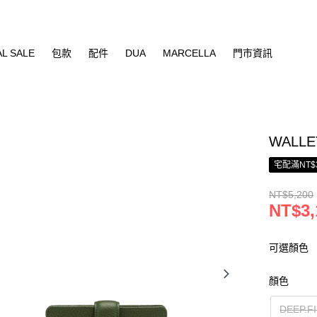
AL SALE
包款
配件
DUA
MARCELLA
門市資訊
WALL
宅配滿NT$
NT$5,200
NT$3,
可選顏色
顏色
DEEP.F