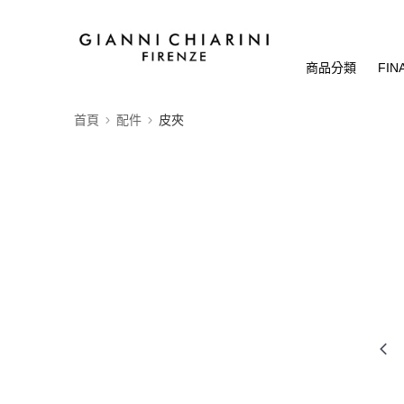
商品分類
FIN
首頁
配件
皮夾