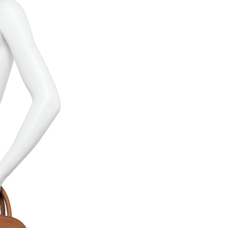
項】
恩沛科技股份有限公司提供之「AFTEE先享後付」服務完成之
依本服務之必要範圍內提供個人資料，並將交易相關給付款項請
讓予恩沛科技股份有限公司。
個人資料處理事宜，請瀏覽以下網址：
ee.tw/terms/#terms3
年的使用者請事先徵得法定代理人或監護人之同意方可使用
E先享後付」，若未經同意申辦者引起之損失，本公司不負相關責
AFTEE先享後付」時，將依據個別帳號之用戶狀況，依本公司
核予不同之上限額度；若仍有額度不足之情形，本公司將視審查
用戶進行身份認證。
一人註冊多個帳號或使用他人資訊註冊。若發現惡意使用之情
科技股份有限公司將有權停止該用戶之使用額度並採取法律行