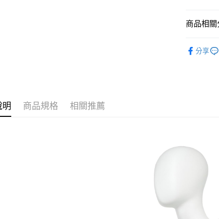
聯邦商
元大商
全盈+PAY
玉山商
商品相關分
台新國
AFTEE先
台灣樂
包款
手
相關說明
分享
【關於「A
包款
肩
ATM付款
AFTEE
便利好安
包款
斜
１．簡單
２．便利
運送方式
３．安心
說明
商品規格
相關推薦
黑貓宅急
【「AFT
每筆NT$1
１．於結帳
付」結帳
２．訂單
３．收到繳
／ATM／
※ 請注意
絡購買商品
先享後付
※ 交易是
是否繳費成
付客戶支