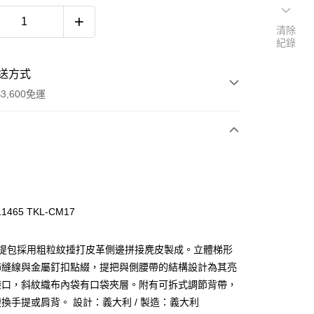
清除
紀錄
送方式
3,600免運
次付款
期付款
0 利率 每期
NT$3,960
21家銀行
465 TKL-CM17
庫商業銀行
第一商業銀行
業銀行
彰化商業銀行
 手提包採用粗粒紋捶打皮革側邊拼接麂皮製成。立體梯形
業儲蓄銀行
台北富邦商業銀行
飾縫線與金屬釘扣點綴，提把與側腰帶的結構設計為其亮
華商業銀行
兆豐國際商業銀行
袋口，斜紋織布內袋有口袋夾層。附有可拆式調節背帶，
小企業銀行
台中商業銀行
台灣）商業銀行
華泰商業銀行
換手提或肩背。 設計：義大利 / 製造：義大利