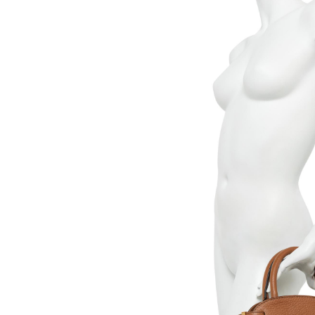
【注意事
１．透過由
交易，需
求債權轉
２．關於
https://aft
３．未成
「AFTE
任。
４．使用「
即時審查
結果請求
５．嚴禁
形，恩沛
動。