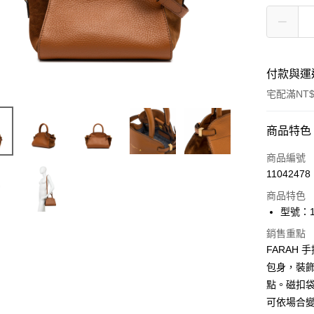
付款與運
宅配滿NT$
付款方式
商品特色
信用卡一
商品編號
11042478
信用卡分
商品特色
3 期 
型號：11
合作金
LINE Pay
銷售重點
華南商
FARAH
Apple Pay
上海商
包身，裝
國泰世
街口支付
點。磁扣
臺灣中
匯豐（
可依場合變
悠遊付