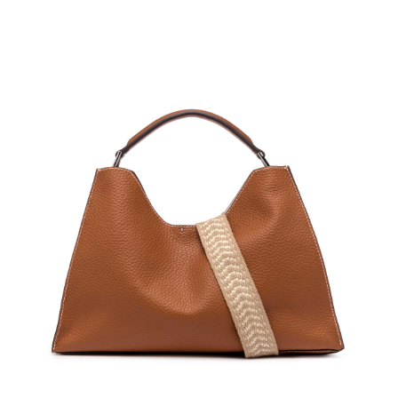
１．簡單：不需註冊會員、不需綁卡、不需儲值。
運送方式
２．便利：只要手機號碼，簡訊認證，即可結帳。
３．安心：先確認商品／服務後，再付款。
黑貓宅急便配送到府
每筆NT$120，滿NT$3,600(含以上)免運費
【「AFTEE先享後付」結帳流程】
１．於結帳方式選擇「AFTEE先享後付」後，將跳轉至「AFTEE先享後付」
結帳頁面，進行簡訊認證並確認金額後，即可完成結帳。
２．訂單成立數日內，您將收到繳費通知簡訊。
３．收到繳費通知簡訊後14天內，點擊此簡訊中的連結，可透過四大超商／
ATM／網路銀行／等多元方式進行付款，方視為交易完成。
※ 請注意：結帳手續完成當下不需立刻繳費，但若您需要取消訂單，請聯絡
購買商品的店家。未經商家同意取消之訂單仍視為有效，需透過AFTEE先享
後付繳納相關費用。
※ 交易是否成功請以「AFTEE先享後付 」之結帳頁面顯示為準，若有關於
是否繳費成功／繳費後需取消欲退款等相關疑問，請聯繫「AFTEE先享後付
客戶支援中心」
https://netprotections.freshdesk.com/support/home
【注意事項】
１．透過由恩沛科技股份有限公司提供之「AFTEE先享後付」服務完成之交
易，需依本服務之必要範圍內提供個人資料，並將交易相關給付款項請求債
權轉讓予恩沛科技股份有限公司。
２．關於個人資料處理事宜，請瀏覽以下網址：
https://aftee.tw/terms/#terms3
３．未成年的使用者請事先徵得法定代理人或監護人之同意方可使用
「AFTEE先享後付」，若未經同意申辦者引起之損失，本公司不負相關責