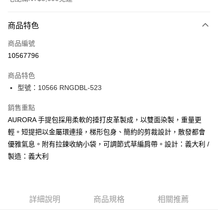
付款方式
商品特色
信用卡一次付款
商品編號
信用卡分期付款
10567796
3 期 0 利率 每期
NT$3,960
21家銀行
商品特色
合作金庫商業銀行
第一商業銀行
LINE Pay
型號：10566 RNGDBL-523
華南商業銀行
彰化商業銀行
Apple Pay
上海商業儲蓄銀行
台北富邦商業銀行
銷售重點
國泰世華商業銀行
兆豐國際商業銀行
街口支付
AURORA 手提包採用柔軟的捶打皮革製成，以雙面染製，重量更
臺灣中小企業銀行
台中商業銀行
輕。短提把以金屬環連接，梯形包身、簡約的剪裁設計，散發都會
匯豐（台灣）商業銀行
華泰商業銀行
悠遊付
聯邦商業銀行
遠東國際商業銀行
優雅氣息。附有拉鍊收納小袋，可調節式草編肩帶。設計：義大利 /
元大商業銀行
永豐商業銀行
全盈+PAY
製造：義大利
玉山商業銀行
星展（台灣）商業銀行
台新國際商業銀行
中國信託商業銀行
AFTEE先享後付
台灣樂天信用卡公司
相關說明
【關於「AFTEE先享後付」】
詳細說明
商品規格
相關推薦
ATM付款
AFTEE先享後付是「在收到商品之後才付款」的支付方式。 讓您購物簡單
便利好安心！