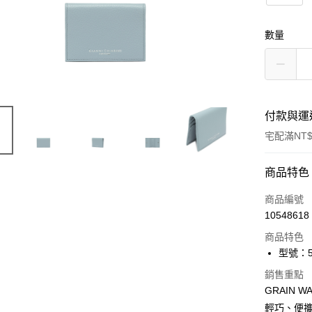
數量
付款與運
宅配滿NT$
付款方式
商品特色
信用卡一
商品編號
10548618
信用卡分
商品特色
3 期 
型號：50
合作金
LINE Pay
銷售重點
華南商
GRAIN
Apple Pay
上海商
輕巧、便攜
國泰世