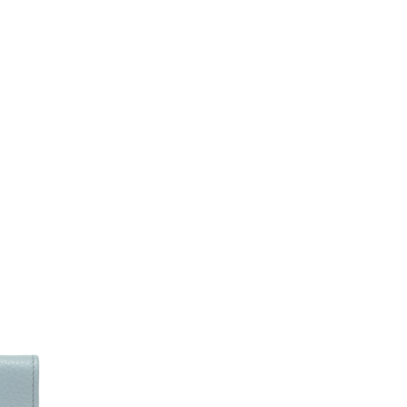
否成功請以「AFTEE先享後付 」之結帳頁面顯示為準，若有關於
功／繳費後需取消欲退款等相關疑問，請聯繫「AFTEE先享後
援中心」
https://netprotections.freshdesk.com/support/home
項】
恩沛科技股份有限公司提供之「AFTEE先享後付」服務完成之
依本服務之必要範圍內提供個人資料，並將交易相關給付款項請
讓予恩沛科技股份有限公司。
個人資料處理事宜，請瀏覽以下網址：
ee.tw/terms/#terms3
年的使用者請事先徵得法定代理人或監護人之同意方可使用
E先享後付」，若未經同意申辦者引起之損失，本公司不負相關責
AFTEE先享後付」時，將依據個別帳號之用戶狀況，依本公司
核予不同之上限額度；若仍有額度不足之情形，本公司將視審查
用戶進行身份認證。
一人註冊多個帳號或使用他人資訊註冊。若發現惡意使用之情
科技股份有限公司將有權停止該用戶之使用額度並採取法律行