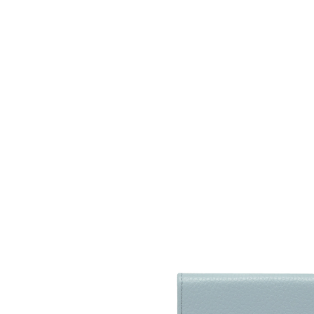
※ 交易是
是否繳費成
付客戶支
【注意事
１．透過由
交易，需
求債權轉
２．關於
https://aft
３．未成
「AFTE
任。
４．使用「
即時審查
結果請求
５．嚴禁
形，恩沛
動。