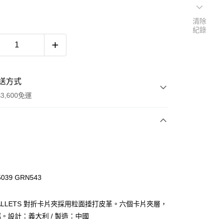
清除
紀錄
送方式
3,600免運
次付款
期付款
0 利率 每期
NT$640
21家銀行
39 GRN543
庫商業銀行
第一商業銀行
業銀行
彰化商業銀行
 WALLETS 對折卡片夾採用粒面捶打皮革。六個卡片夾層，
業儲蓄銀行
台北富邦商業銀行
。設計：義大利 / 製造：中國
華商業銀行
兆豐國際商業銀行