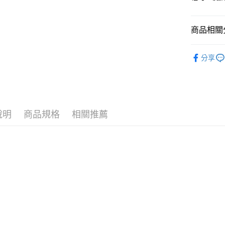
街口支付
臺灣中
匯豐（
悠遊付
商品相關分
聯邦商
元大商
全盈+PAY
配件
皮
玉山商
分享
台新國
AFTEE先
台灣樂
相關說明
【關於「A
ATM付款
AFTEE
便利好安
１．簡單
說明
商品規格
相關推薦
２．便利
運送方式
３．安心
黑貓宅急
【「AFT
每筆NT$1
１．於結帳
付」結帳
２．訂單
３．收到繳
／ATM／
※ 請注意
絡購買商品
先享後付