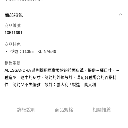
付款方式
商品特色
信用卡一次付款
商品編號
信用卡分期付款
10511691
3 期 0 利率 每期
NT$2,640
21家銀行
商品特色
合作金庫商業銀行
第一商業銀行
LINE Pay
型號：11355 TKL-NAE49
華南商業銀行
彰化商業銀行
Apple Pay
上海商業儲蓄銀行
台北富邦商業銀行
銷售重點
國泰世華商業銀行
兆豐國際商業銀行
街口支付
ALESSANDRA 系列採用厚實柔軟的粒面皮革。提供三種尺寸、三
臺灣中小企業銀行
台中商業銀行
種造型。適中的尺寸，簡約的外觀設計，滿足各種場合的百搭特
匯豐（台灣）商業銀行
華泰商業銀行
悠遊付
聯邦商業銀行
遠東國際商業銀行
性。簡約又不失優雅。設計：義大利 / 製造：義大利
元大商業銀行
永豐商業銀行
全盈+PAY
玉山商業銀行
星展（台灣）商業銀行
台新國際商業銀行
中國信託商業銀行
AFTEE先享後付
台灣樂天信用卡公司
相關說明
詳細說明
商品規格
相關推薦
【關於「AFTEE先享後付」】
ATM付款
AFTEE先享後付是「在收到商品之後才付款」的支付方式。 讓您購物簡單
便利好安心！