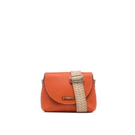
１．簡單：不需註冊會員、不需綁卡、不需儲值。
運送方式
２．便利：只要手機號碼，簡訊認證，即可結帳。
３．安心：先確認商品／服務後，再付款。
黑貓宅急便配送到府
每筆NT$120，滿NT$3,600(含以上)免運費
【「AFTEE先享後付」結帳流程】
１．於結帳方式選擇「AFTEE先享後付」後，將跳轉至「AFTEE先享後付」
結帳頁面，進行簡訊認證並確認金額後，即可完成結帳。
２．訂單成立數日內，您將收到繳費通知簡訊。
３．收到繳費通知簡訊後14天內，點擊此簡訊中的連結，可透過四大超商／
ATM／網路銀行／等多元方式進行付款，方視為交易完成。
※ 請注意：結帳手續完成當下不需立刻繳費，但若您需要取消訂單，請聯絡
購買商品的店家。未經商家同意取消之訂單仍視為有效，需透過AFTEE先享
後付繳納相關費用。
※ 交易是否成功請以「AFTEE先享後付 」之結帳頁面顯示為準，若有關於
是否繳費成功／繳費後需取消欲退款等相關疑問，請聯繫「AFTEE先享後付
客戶支援中心」
https://netprotections.freshdesk.com/support/home
【注意事項】
１．透過由恩沛科技股份有限公司提供之「AFTEE先享後付」服務完成之交
易，需依本服務之必要範圍內提供個人資料，並將交易相關給付款項請求債
權轉讓予恩沛科技股份有限公司。
２．關於個人資料處理事宜，請瀏覽以下網址：
https://aftee.tw/terms/#terms3
３．未成年的使用者請事先徵得法定代理人或監護人之同意方可使用
「AFTEE先享後付」，若未經同意申辦者引起之損失，本公司不負相關責