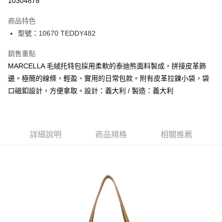
10304878
3 期 0 利率 每期
NT$2,300
21家銀行
商品特色
合作金庫商業銀行
第一商業銀行
LINE Pay
型號：10670 TEDDY482
華南商業銀行
彰化商業銀行
Apple Pay
上海商業儲蓄銀行
台北富邦商業銀行
銷售重點
國泰世華商業銀行
兆豐國際商業銀行
街口支付
MARCELLA 毛絨托特包採用柔軟的泰迪熊面料製成，拼接皮革飾
臺灣中小企業銀行
台中商業銀行
邊。極簡的線條，輕盈、實用的日常包款。附有皮革拉鍊小袋，袋
匯豐（台灣）商業銀行
華泰商業銀行
悠遊付
聯邦商業銀行
遠東國際商業銀行
口磁釦設計，方便拿取。設計：義大利 / 製造：義大利
元大商業銀行
永豐商業銀行
全盈+PAY
玉山商業銀行
星展（台灣）商業銀行
台新國際商業銀行
中國信託商業銀行
AFTEE先享後付
台灣樂天信用卡公司
相關說明
詳細說明
商品規格
相關推薦
【關於「AFTEE先享後付」】
ATM付款
AFTEE先享後付是「在收到商品之後才付款」的支付方式。 讓您購物簡單
便利好安心！
１．簡單：不需註冊會員、不需綁卡、不需儲值。
運送方式
２．便利：只要手機號碼，簡訊認證，即可結帳。
３．安心：先確認商品／服務後，再付款。
黑貓宅急便配送到府
每筆NT$120，滿NT$3,600(含以上)免運費
【「AFTEE先享後付」結帳流程】
１．於結帳方式選擇「AFTEE先享後付」後，將跳轉至「AFTEE先享後付」