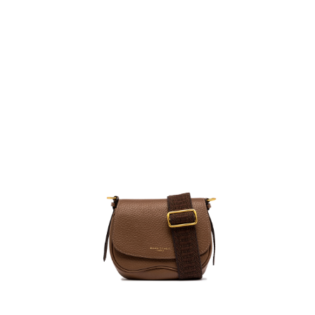
１．簡單：不需註冊會員、不需綁卡、不需儲值。
運送方式
２．便利：只要手機號碼，簡訊認證，即可結帳。
３．安心：先確認商品／服務後，再付款。
黑貓宅急便配送到府
每筆NT$120，滿NT$3,600(含以上)免運費
【「AFTEE先享後付」結帳流程】
１．於結帳方式選擇「AFTEE先享後付」後，將跳轉至「AFTEE先享後付」
結帳頁面，進行簡訊認證並確認金額後，即可完成結帳。
２．訂單成立數日內，您將收到繳費通知簡訊。
３．收到繳費通知簡訊後14天內，點擊此簡訊中的連結，可透過四大超商／
ATM／網路銀行／等多元方式進行付款，方視為交易完成。
※ 請注意：結帳手續完成當下不需立刻繳費，但若您需要取消訂單，請聯絡
購買商品的店家。未經商家同意取消之訂單仍視為有效，需透過AFTEE先享
後付繳納相關費用。
※ 交易是否成功請以「AFTEE先享後付 」之結帳頁面顯示為準，若有關於
是否繳費成功／繳費後需取消欲退款等相關疑問，請聯繫「AFTEE先享後付
客戶支援中心」
https://netprotections.freshdesk.com/support/home
【注意事項】
１．透過由恩沛科技股份有限公司提供之「AFTEE先享後付」服務完成之交
易，需依本服務之必要範圍內提供個人資料，並將交易相關給付款項請求債
權轉讓予恩沛科技股份有限公司。
２．關於個人資料處理事宜，請瀏覽以下網址：
https://aftee.tw/terms/#terms3
３．未成年的使用者請事先徵得法定代理人或監護人之同意方可使用
「AFTEE先享後付」，若未經同意申辦者引起之損失，本公司不負相關責