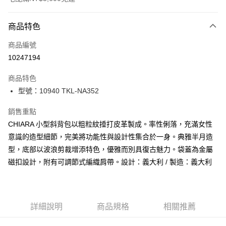
付款方式
商品特色
信用卡一次付款
商品編號
信用卡分期付款
10247194
3 期 0 利率 每期
NT$2,200
21家銀行
商品特色
合作金庫商業銀行
第一商業銀行
LINE Pay
型號：10940 TKL-NA352
華南商業銀行
彰化商業銀行
Apple Pay
上海商業儲蓄銀行
台北富邦商業銀行
銷售重點
國泰世華商業銀行
兆豐國際商業銀行
街口支付
CHIARA 小型斜背包以粗粒紋捶打皮革製成。率性俐落，充滿女性
臺灣中小企業銀行
台中商業銀行
意識的造型細節，完美將功能性與設計性集合於一身。典雅半月造
匯豐（台灣）商業銀行
華泰商業銀行
悠遊付
聯邦商業銀行
遠東國際商業銀行
型，底部以波浪剪裁增添特色，優雅而別具復古魅力。袋蓋為金屬
元大商業銀行
永豐商業銀行
全盈+PAY
磁扣設計，附有可調節式編織肩帶。設計：義大利 / 製造：義大利
玉山商業銀行
星展（台灣）商業銀行
台新國際商業銀行
中國信託商業銀行
AFTEE先享後付
台灣樂天信用卡公司
相關說明
【關於「AFTEE先享後付」】
詳細說明
商品規格
相關推薦
ATM付款
AFTEE先享後付是「在收到商品之後才付款」的支付方式。 讓您購物簡單
便利好安心！