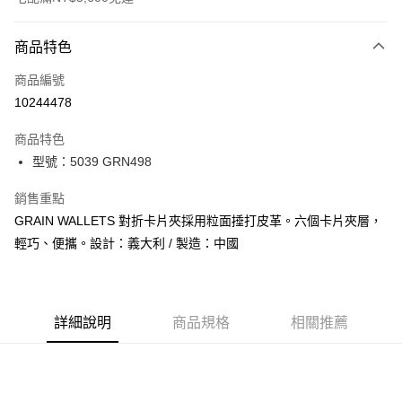
付款方式
商品特色
信用卡一次付款
商品編號
信用卡分期付款
10244478
3 期 0 利率 每期
NT$533
21家銀行
商品特色
合作金庫商業銀行
第一商業銀行
LINE Pay
型號：5039 GRN498
華南商業銀行
彰化商業銀行
Apple Pay
上海商業儲蓄銀行
台北富邦商業銀行
銷售重點
國泰世華商業銀行
兆豐國際商業銀行
街口支付
GRAIN WALLETS 對折卡片夾採用粒面捶打皮革。六個卡片夾層，
臺灣中小企業銀行
台中商業銀行
輕巧、便攜。設計：義大利 / 製造：中國
匯豐（台灣）商業銀行
華泰商業銀行
悠遊付
聯邦商業銀行
遠東國際商業銀行
元大商業銀行
永豐商業銀行
全盈+PAY
玉山商業銀行
星展（台灣）商業銀行
台新國際商業銀行
中國信託商業銀行
AFTEE先享後付
詳細說明
商品規格
相關推薦
台灣樂天信用卡公司
相關說明
【關於「AFTEE先享後付」】
ATM付款
AFTEE先享後付是「在收到商品之後才付款」的支付方式。 讓您購物簡單
便利好安心！