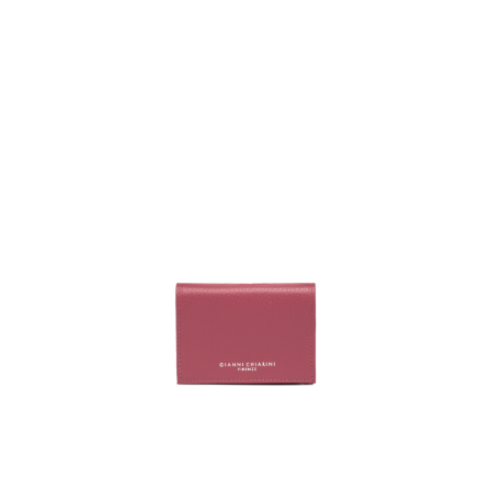
１．簡單：不需註冊會員、不需綁卡、不需儲值。
運送方式
２．便利：只要手機號碼，簡訊認證，即可結帳。
３．安心：先確認商品／服務後，再付款。
黑貓宅急便配送到府
每筆NT$120，滿NT$3,600(含以上)免運費
【「AFTEE先享後付」結帳流程】
１．於結帳方式選擇「AFTEE先享後付」後，將跳轉至「AFTEE先享後付」
結帳頁面，進行簡訊認證並確認金額後，即可完成結帳。
２．訂單成立數日內，您將收到繳費通知簡訊。
３．收到繳費通知簡訊後14天內，點擊此簡訊中的連結，可透過四大超商／
ATM／網路銀行／等多元方式進行付款，方視為交易完成。
※ 請注意：結帳手續完成當下不需立刻繳費，但若您需要取消訂單，請聯絡
購買商品的店家。未經商家同意取消之訂單仍視為有效，需透過AFTEE先享
後付繳納相關費用。
※ 交易是否成功請以「AFTEE先享後付 」之結帳頁面顯示為準，若有關於
是否繳費成功／繳費後需取消欲退款等相關疑問，請聯繫「AFTEE先享後付
客戶支援中心」
https://netprotections.freshdesk.com/support/home
【注意事項】
１．透過由恩沛科技股份有限公司提供之「AFTEE先享後付」服務完成之交
易，需依本服務之必要範圍內提供個人資料，並將交易相關給付款項請求債
權轉讓予恩沛科技股份有限公司。
２．關於個人資料處理事宜，請瀏覽以下網址：
https://aftee.tw/terms/#terms3
３．未成年的使用者請事先徵得法定代理人或監護人之同意方可使用
「AFTEE先享後付」，若未經同意申辦者引起之損失，本公司不負相關責