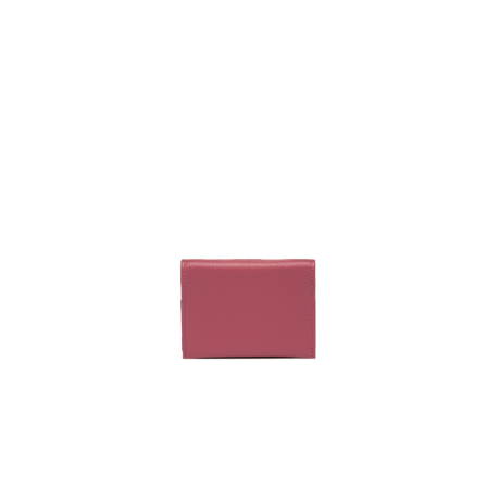
任。
４．使用「AFTEE先享後付」時，將依據個別帳號之用戶狀況，依本公司即
時審查核予不同之上限額度；若仍有額度不足之情形，本公司將視審查結果
請求用戶進行身份認證。
５．嚴禁一人註冊多個帳號或使用他人資訊註冊。若發現惡意使用之情形，
恩沛科技股份有限公司將有權停止該用戶之使用額度並採取法律行動。