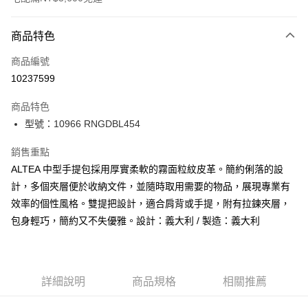
付款方式
商品特色
信用卡一次付款
商品編號
信用卡分期付款
10237599
3 期 0 利率 每期
NT$2,633
21家銀行
商品特色
合作金庫商業銀行
第一商業銀行
LINE Pay
型號：10966 RNGDBL454
華南商業銀行
彰化商業銀行
Apple Pay
上海商業儲蓄銀行
台北富邦商業銀行
銷售重點
國泰世華商業銀行
兆豐國際商業銀行
街口支付
ALTEA 中型手提包採用厚實柔軟的霧面粒紋皮革。簡約俐落的設
臺灣中小企業銀行
台中商業銀行
計，多個夾層便於收納文件，並隨時取用需要的物品，展現專業有
匯豐（台灣）商業銀行
華泰商業銀行
悠遊付
聯邦商業銀行
遠東國際商業銀行
效率的個性風格。雙提把設計，適合肩背或手提，附有拉鍊夾層，
元大商業銀行
永豐商業銀行
全盈+PAY
包身輕巧，簡約又不失優雅。設計：義大利 / 製造：義大利
玉山商業銀行
星展（台灣）商業銀行
台新國際商業銀行
中國信託商業銀行
AFTEE先享後付
台灣樂天信用卡公司
相關說明
【關於「AFTEE先享後付」】
詳細說明
商品規格
相關推薦
ATM付款
AFTEE先享後付是「在收到商品之後才付款」的支付方式。 讓您購物簡單
便利好安心！