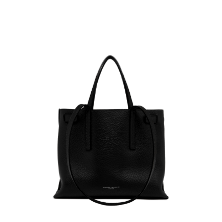
１．簡單：不需註冊會員、不需綁卡、不需儲值。
運送方式
２．便利：只要手機號碼，簡訊認證，即可結帳。
３．安心：先確認商品／服務後，再付款。
黑貓宅急便配送到府
每筆NT$120，滿NT$3,600(含以上)免運費
【「AFTEE先享後付」結帳流程】
１．於結帳方式選擇「AFTEE先享後付」後，將跳轉至「AFTEE先享後付」
結帳頁面，進行簡訊認證並確認金額後，即可完成結帳。
２．訂單成立數日內，您將收到繳費通知簡訊。
３．收到繳費通知簡訊後14天內，點擊此簡訊中的連結，可透過四大超商／
ATM／網路銀行／等多元方式進行付款，方視為交易完成。
※ 請注意：結帳手續完成當下不需立刻繳費，但若您需要取消訂單，請聯絡
購買商品的店家。未經商家同意取消之訂單仍視為有效，需透過AFTEE先享
後付繳納相關費用。
※ 交易是否成功請以「AFTEE先享後付 」之結帳頁面顯示為準，若有關於
是否繳費成功／繳費後需取消欲退款等相關疑問，請聯繫「AFTEE先享後付
客戶支援中心」
https://netprotections.freshdesk.com/support/home
【注意事項】
１．透過由恩沛科技股份有限公司提供之「AFTEE先享後付」服務完成之交
易，需依本服務之必要範圍內提供個人資料，並將交易相關給付款項請求債
權轉讓予恩沛科技股份有限公司。
２．關於個人資料處理事宜，請瀏覽以下網址：
https://aftee.tw/terms/#terms3
３．未成年的使用者請事先徵得法定代理人或監護人之同意方可使用
「AFTEE先享後付」，若未經同意申辦者引起之損失，本公司不負相關責